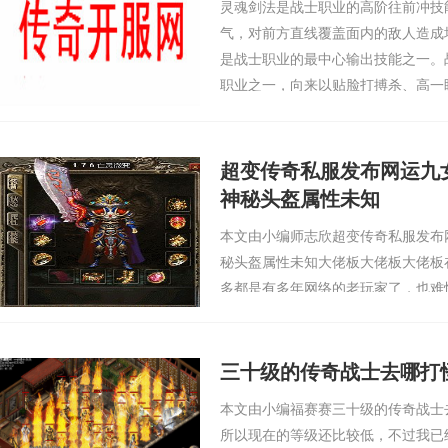
灵魂剑法是战士职业的高阶往前冲技
气，对前方直线覆盖面内的敌人造成
是战士职业的最中心输出技能之一。
职业之一，向来以贴脸打搏杀、高一
魂剑法的习得，更是将这一最中心路
攻坚和PK对战的…
超变传奇私服发布网运九
神秘头盔属性未知
本文由小编师志欣超变传奇私服发布
秘头盔属性未知大佬板大佬板大佬板
多都是有多年网络的老玩家了，也难
为神鬼私服“阿姨”，不过这么说也没
月是30+的老伙计了，女同胞们也应该是
了，在众…
三十级的传奇战士去哪打
本文由小编福赛赛三十级的传奇战士
所以现在的等级还比较低，不过我已