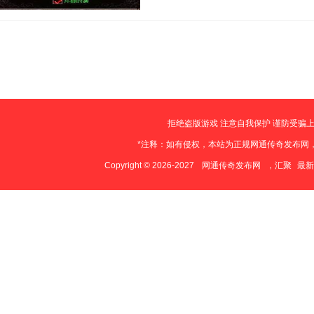
爱上游合击霸主鸿蒙对于传奇私服雪
是一周最强的兴奋剂，当LS上指挥老
行会荣耀赴汤…
拒绝盗版游戏 注意自我保护 谨防受骗上
*注释：如有侵权，本站为正规网通传奇发布网
Copyright © 2026-2027
网通传奇发布网
，汇聚
最新