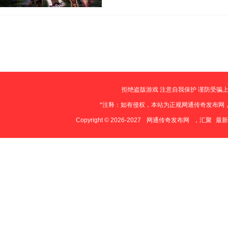
登陆器掉落属性不错的装备，只不过
毕竟更高端的装备加上极品属性之后
会儿我收集了…
拒绝盗版游戏 注意自我保护 谨防受骗上
*注释：如有侵权，本站为正规网通传奇发布网
Copyright © 2026-2027
网通传奇发布网
，汇聚
最新