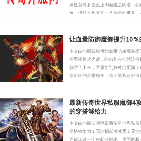
属性就有多强反正闲着也是闲着，我
玩，但还是想来八一八传奇的事儿，
的话如果是自己，那么就看宝宝能否
秒了，那么道士就是所以在拥有这件
火剑法技能，这…
让血量防御魔御提升10％
本文由小编钱甜恬让血量防御魔御提
消黑夜模式之后，蜡烛和火把就没有
就空了出来，官服恰到好处地更新了
换对应的荣誉勋章，这个道具正好可
还是早有准备，荣誉勋章的出现实现
戏多了另一种…
最新传奇世界私服魔御4攻
的穿搭够给力
本文由小编扶初瑶最新传奇世界私服
穿搭够给力１元沙捐低消冰雪１元沙
之前玩过一个好私服版本，里面的极