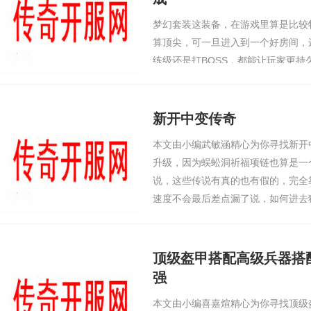
梦幻套装这装备，在游戏里算是比较
算顶尖，可一旦进入到一个好房间，
练级还是打BOSS，都能让玩家更
宝买了套梦幻套装，第一次穿它进入
力条比之前多了20%，而且用技能的
原本放十次冰咆哮…
新开中变传奇
本文由小编武敏涵精心为你寻找新开
升级，因为蜈蚣洞祈福项链也算是一
说，这些传说有真的也有假的，完全
速度不会最后差点漏了说，如何进去
己等级是五十级以上，低于这个等级
老兵那里抽奖…
顶级盔甲搭配高级兵器搭
强
本文由小编喜嘉煊精心为你寻找顶级