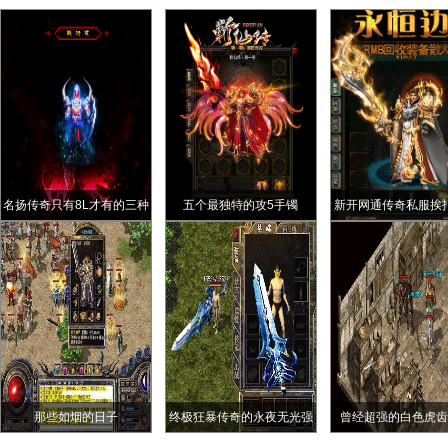
名扬传奇只有8L才有的三种
五个最独特的攻5手镯
新开网通传奇私服挨
绝版套装超强实力独一档
士左复活右护身战士
掉血
那些如烟的日子
终极狂暴传奇的永夜无光强
曾经超强的白色虎齿
大吗