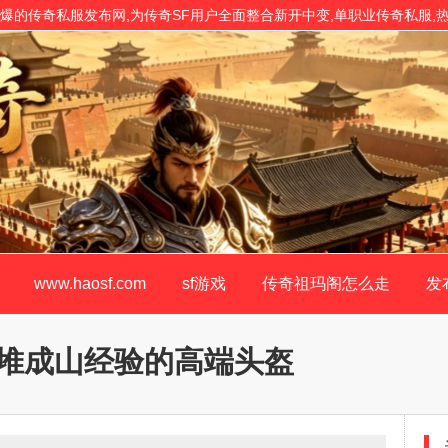
年度人气火爆的传奇私服发布网,为传奇SF用户全面整合新开中变,单职业传奇私服
www.haosf.com
sf游戏
传奇祖玛阁怎么走
发
堆成山经验的高端头盔