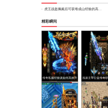
虎王战盔佩戴后可获堆成山经验的高…
精彩瞬间
传奇私服经验谈如何高效升
浅谈主宰公益传奇
级才能最低付出得到幸运九
事儿
套逍遥扇