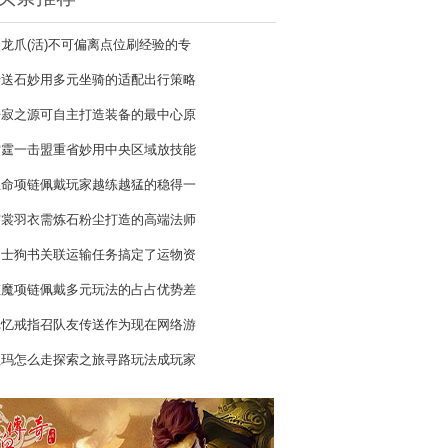
龙爪(活)不可偏离点位刷经验的专
传送石妙用多元坐骑的适配出行策略
静寂之源可自主打造装备的最中心原
雷霆一击盟重省妙用中央区域放技能
生命项链佩戴玩家越练越猛的稳得一
霓裳羽衣需炼石粉尘打造的高端法师
道士狗书关联运输任务搞定了运物资
虹魔项链佩戴多元玩法的占占优势差
记忆戒指召队友传送作为现在网络游
祖玛怎么走探索之旅寻路玩法成玩家