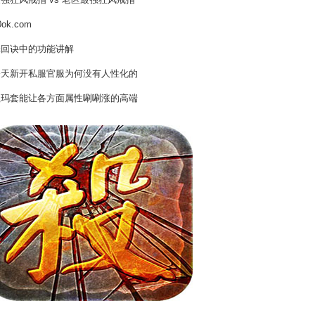
强狂风戒指 vs 老区最强狂风戒指
0ok.com
轮回诀中的功能讲解
今天新开私服官服为何没有人性化的
祖玛套能让各方面属性唰唰涨的高端