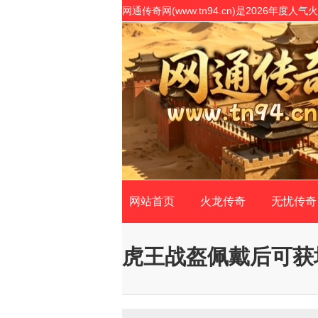
网通传奇网(www.tn94.cn)是2026
奇私服网站客户最信赖的传奇SF开原版!
网站首页
火龙传奇
无忧传奇
虎王战盔佩戴后可获