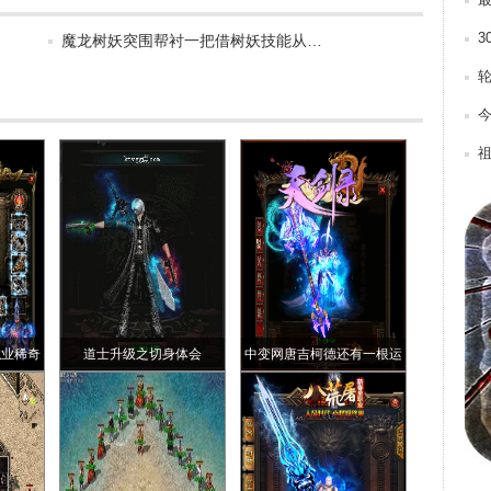
最
3
魔龙树妖突围帮衬一把借树妖技能从…
职业稀奇
道士升级之切身体会
中变网唐吉柯德还有一根运
6记忆项链你知道吗