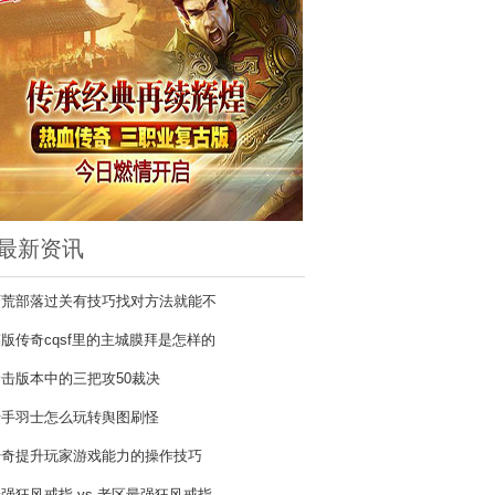
最新资讯
蛮荒部落过关有技巧找对方法就能不
版传奇cqsf里的主城膜拜是怎样的
合击版本中的三把攻50裁决
老手羽士怎么玩转舆图刷怪
传奇提升玩家游戏能力的操作技巧