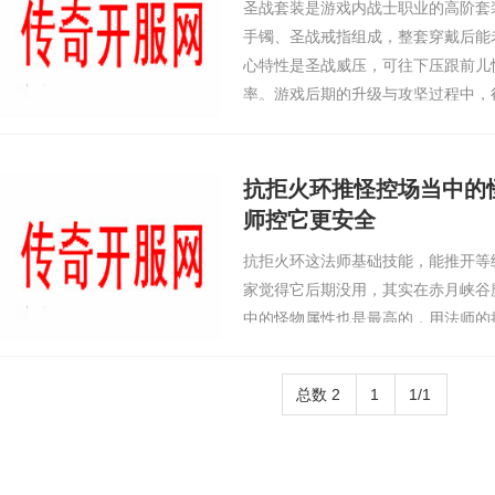
圣战套装是游戏内战士职业的高阶套
手镯、圣战戒指组成，整套穿戴后能
心特性是圣战威压，可往下压跟前儿
率。游戏后期的升级与攻坚过程中，
等问题陷入挡路的，穿戴圣战套装能
游戏的过程造成
抗拒火环推怪控场当中的
师控它更安全
抗拒火环这法师基础技能，能推开等
家觉得它后期没用，其实在赤月峡谷
中的怪物属性也是最高的，用法师的
免被围攻，控场更安全，我当年靠这
锷蜘蛛，顺利逃生。第一次用抗拒火
总数 2
1
1/1
谷被三只黑锷