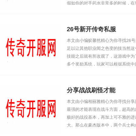
假如你的对手药水非常多的时候，在
己的时间也浪还剩下一个战士负责砍
防，丢火符。费
26号新开传奇私服
本文由小编蚁馨然精心为你寻找26
足以让其他职业闻之色变的技当然这
技能之后就有所改观了，这游戏中为
多个奖励系统，玩家可以根据系统中
这些奖励中包括了大量的元宝、高级
实力瞬间得到
分享战战刷怪才能
本文由小编相丽雅精心为你寻找分享
最强的才能表现在战斗方面，超高的
极好的战役基本，再加上可不雅的进
大。那么在豪杰版本中，两个兵士构
战战组合在战斗方面来说，绝对是一