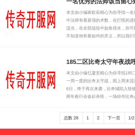
一名优秀的法师该当留心
本文由小编蒋欧辰精心为你寻找一名
中法师有着甚强的术数，在打怪的进
适当，在全部战役中如鱼得水，你可
不知道他有着如何的意义，所以我们
为一个道士的设备长短常适用的，在
以感触感染到
185二区比奇太守年夜战
本文由小编乜凝安精心为你寻找18
一周一度的比奇太守战，因上周末适
6日，终于再次来袭，比奇城陷入怪
两年夜行会奋起杀怪，一场掠夺比奇
波怪物刷在城外，战斗未开端时两边
的一半，风雨同
总数 28
1
2
下一页
1/2