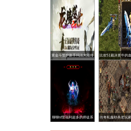
黄金斗笠护新手玛法大陆传
比攻51裁决更牛的
奇之路老玩家的初心守护
法327
聊聊sf里福利超多的师徒系
传奇私服秒杀老玩
统
的三种玩法全员捡