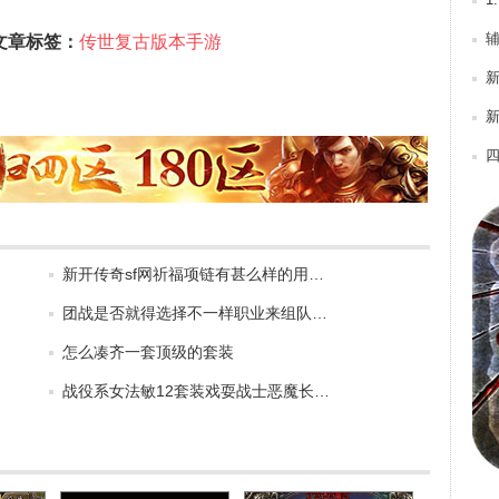
1
文章标签：
传世复古版本手游
新
新开传奇sf网祈福项链有甚么样的用…
团战是否就得选择不一样职业来组队…
怎么凑齐一套顶级的套装
战役系女法敏12套装戏耍战士恶魔长…