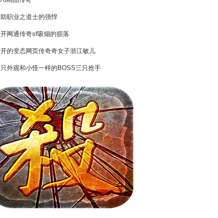
.76精品传奇
辅助职业之道士的强悍
开网通传奇sf吸烟的损落
新开的变态网页传奇奇女子浙江敏儿
四只外观和小怪一样的BOSS三只抢手