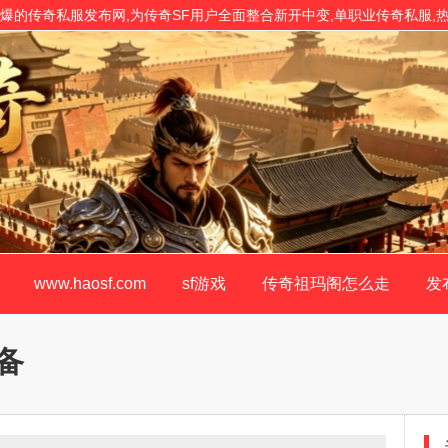
年度人气火爆的传奇私服发布网,为传奇SF用户全面整合新开中变,单职业传奇私服
版!
www.haosf.com
sf游戏
传奇祖玛阁怎么走
发
备