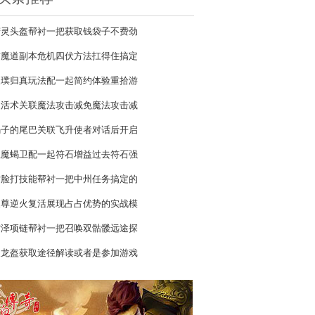
精灵头盔帮衬一把获取钱袋子不费劲
封魔道副本危机四伏方法扛得住搞定
反璞归真玩法配一起简约体验重拾游
复活术关联魔法攻击减免魔法攻击减
蝎子的尾巴关联飞升使者对话后开启
红魔蝎卫配一起符石增益过去符石强
贴脸打技能帮衬一把中州任务搞定的
天尊逆火复活展现占占优势的实战模
雷泽项链帮衬一把召唤双骷髅远途探
天龙盔获取途径解读或者是参加游戏