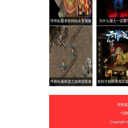
传奇私服发布网站女富婆暮
为什么道士一定要
雨浅夏新神装全身皆极品堪
位?
称散人天花板
传奇私服绝望之选绝望套装
如何才能获得真正
深度剖析
宝
拒绝盗
*注
Copyright 