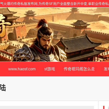
24年度人气火爆的传奇私服发布网,为传奇SF用户全面整合新开中变,单职业传奇
开原版!
www.haosf.com
sf游戏
传奇祖玛阁怎么走
发
陆