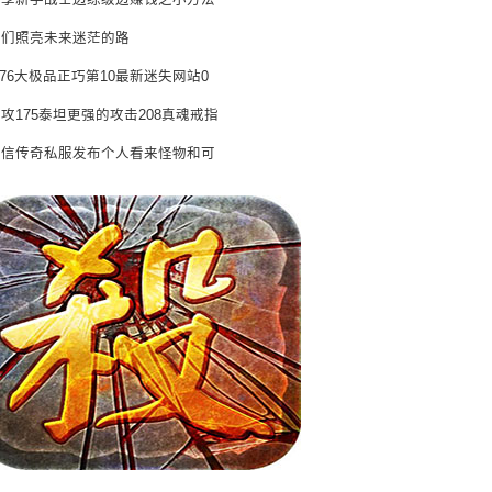
分享新手战士边练级边赚钱之小方法
它们照亮未来迷茫的路
.76大极品正巧第10最新迷失网站0
攻175泰坦更强的攻击208真魂戒指
电信传奇私服发布个人看来怪物和可