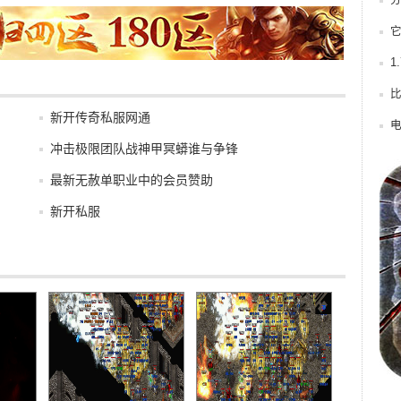
1
比
新开传奇私服网通
冲击极限团队战神甲冥蟒谁与争锋
最新无赦单职业中的会员赞助
新开私服