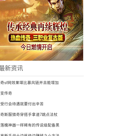
最新资讯
传奇sf网效果堪比暴风链并且能增加
轻变传奇
享受行会待遇就要付出辛苦
传奇斯服猎奇穿搭手拿道7跳点法杖
和落魄神器一样稀有的传说级配备黑