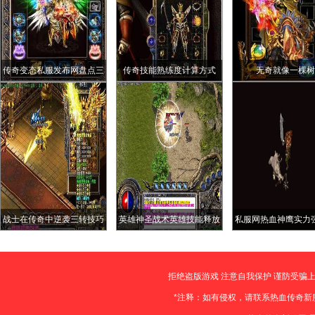
传奇变态私服发布网盘点三
传奇技能熟练度计算方式
无奇就像一棵树
把拥有40点攻击上限的绝版
裁决之杖
战士在传奇中逆袭三转技巧
英雄神圣战术英雄技能释放
私服网热血神鹰实力
破解
方法
的爆率如何
拒绝盗版游戏 注意自我保护 谨防受骗上
*注释：如有侵权，请联系热血传奇新