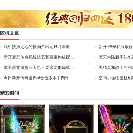
随机文章
浅析抉择之地的怪物产出别只盯着血…
新开 传奇私服最
新开变态传奇私服技艺和宝宝构成配…
溟灭大陆新手礼包
媲美屠龙逾越开天也只要这两把炼狱…
火精灵和战士的约
今日新开传奇世界sf合击版本中四件…
空间小怪物密且刷
精彩瞬间