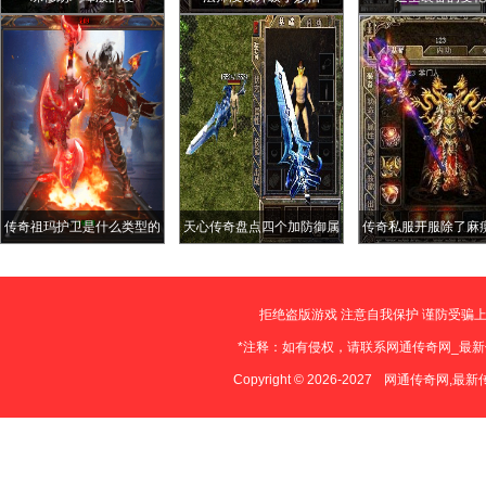
传奇祖玛护卫是什么类型的
天心传奇盘点四个加防御属
传奇私服开服除了麻
怪物
性的高攻死神手套唐吉柯德
还哪些特戒玩家熟悉
的最强
戒指效果惊人
拒绝盗版游戏 注意自我保护 谨防受骗上
*注释：如有侵权，请联系网通传奇网_最
Copyright © 2026-2027
网通传奇网,最新