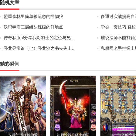
随机文章
盟重森林里简单被疏忽的怪物狼
多通过实战提高自
沃玛寺庙三层组队练级的好地点
学会一套技巧,轻
传奇私服sf分享我对羽士的定位与见…
谁说法师不能打触
卧龙寻宝篇（七）卧龙沙之书丧失山…
私服网老手把握土
精彩瞬间
珠穆朗玛峰般的爱
法师没钱升级小妙招
道士装备的变化