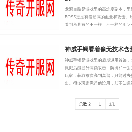
龙源血路是游戏里的高难度副本，里
BOSS更是有着超高的血量和攻击
看到所具有的不一样，不一样的组队
我和队友就是靠调整进攻火力，才从
闯龙源血路，我们组了三个战士、一
结果刚进副本就被
神威手镯看着像无技术含
神威手镯是游戏里的后期通用首饰，
佩戴后能提升高额攻击、防御和一丢丢
玩家，获取难度高到离谱，只能过去
出。很多玩家觉得他没用，却不知道
术含量的，其实是藏着很多技巧，合
威力。我后期玩
总数 2
1
1/1