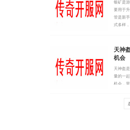
银矿是游
要用于升
管是新手
式多样，
游戏系统
戏的时候
天神
机会
天神盔是
量的一起
机会，里
神盔就是
机会。第
了一半血