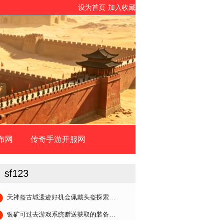
设为首页
加入收藏
布网
传奇手游开服网
sf123
天神盔古城遗迹好机会佩戴头盔探索…
银矿可过去游戏系统赠送获取的装备…