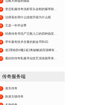
3
召唤大师福利领取
4
变态私服传奇浅析双头金刚的爆率除…
5
法师喜欢用什么技能升级为什么呢
6
又是一年毕业季
7
经典传奇寻找尸王殿入口的四种搞笑…
8
早年最有技术含量的刷金币BUG
9
道2黑铁防4魔1道2奥秘畅谈四顶稀有…
10
最好的传奇私服寻仙技艺洗练能带来…
传奇服务端
1
迷失传奇
2
执迷古镇传奇
3
名扬传奇