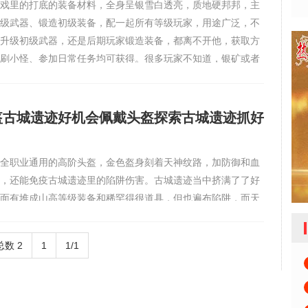
戏里的打底的装备材料，全身呈银雪白透亮，质地硬邦邦，主
级武器、锻造初级装备，配一起所有等级玩家，用途广泛，不
升级初级武器，还是后期玩家锻造装备，都离不开他，获取方
刷小怪、参加日常任务均可获得。很多玩家不知道，银矿或者
会赠送，不用特意刷怪，就能不费劲获取足量银矿。我刚玩游
，是
盔古城遗迹好机会佩戴头盔探索古城遗迹抓好
全职业通用的高阶头盔，金色盔身刻着天神纹路，加防御和血
，还能免疫古城遗迹里的陷阱伤害。古城遗迹当中挤满了了好
面有堆成山高等级装备和稀罕得很道具，但也遍布陷阱，而天
探索遗迹的要命的，当年我靠他在古城遗迹里逮住了不老少好
一次进古城遗迹，我没戴天神盔，刚走进去就触发了陷阱，掉
总数 2
1
1/1
，还