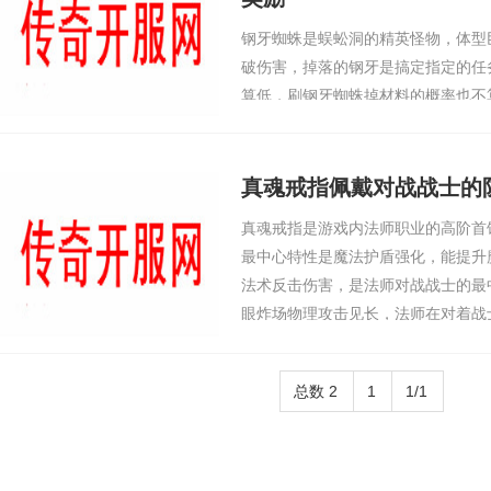
钢牙蜘蛛是蜈蚣洞的精英怪物，体型
破伤害，掉落的钢牙是搞定指定的任
算低，刷钢牙蜘蛛掉材料的概率也不
速搞定，直来直去在NPC处用元宝
我就是靠元宝嗖嗖快搞定任务拿了奖
任务，要求提
真魂戒指佩戴对战战士的
真魂戒指是游戏内法师职业的高阶首
最中心特性是魔法护盾强化，能提升
法术反击伤害，是法师对战战士的最
眼炸场物理攻击见长，法师在对着战
牵着走，而真魂戒指的佩戴，让法师
时，我最惧怕
总数 2
1
1/1